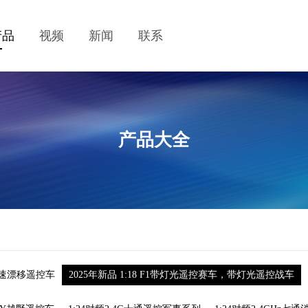
产品
视频
新闻
联系
产品大全
光高速漂移遥控车
2025年新品 1:18 F1带灯光遥控赛车，带灯光遥控战车