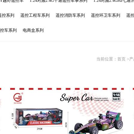
DIY越野遥控车
1:24对频2.4G十通遥控军事系列
1:24对频2.4GHz七
遥控系列
遥控工程车系列
遥控消防车系列
遥控环卫车系列
遥
遥控车系列
电商盒系列
当前位置：
首页
>
产