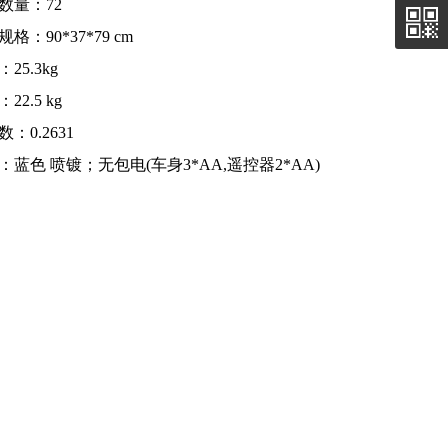
数量：72
格：90*37*79 cm
25.3kg
22.5 kg
：0.2631
：蓝色 喷镀；无包电(车身3*AA,遥控器2*AA)