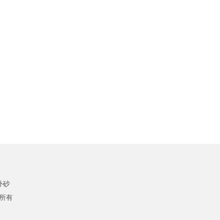
外砂
版权所有