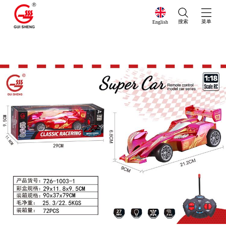
搜索
菜单
English