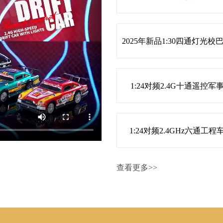
1:24对频2.4G十通遥控军
1:24对频2.4GHz六通工程
查看更多>>
遥控工程车系列
遥控环卫车系列
遥控农夫车系列
2.4G攀爬车系列
电商盒系列
电动系列