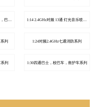
2025年新品1:30四通灯光校巴，巴士遥控系列
1:14 2.4GHz对频 13通 灯光音乐喷雾四驱侧行漂移 DIY越野遥控车
事系列
1:24对频2.4GHz七通消防系列
车系列
1:30四通巴士，校巴车，救护车系列
遥控消防车系列
遥控清障车系列
遥控拖挂车系列
遥控系列
1:32四通带灯光，巴士，房车，遥控车系列