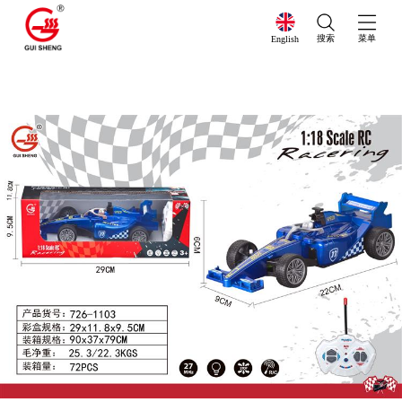
搜索
菜单
English