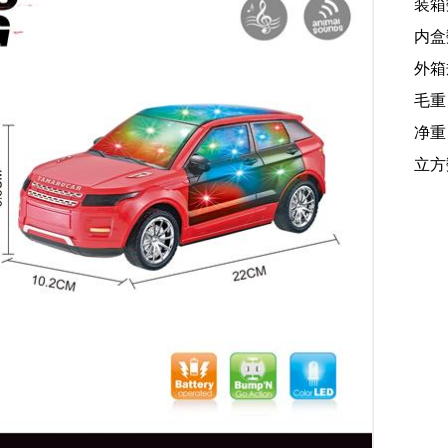
装箱
内盒
外箱规
毛重
净重：
立方